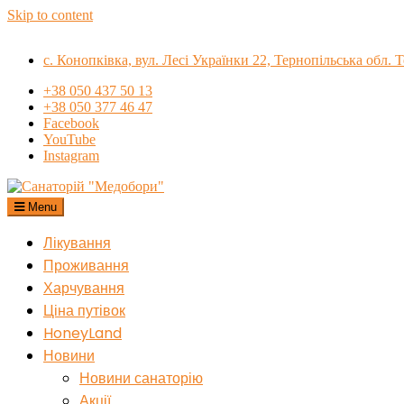
Skip to content
с. Конопківка, вул. Лесі Українки 22, Тернопільська обл.
+38 050 437 50 13
+38 050 377 46 47
Facebook
YouTube
Instagram
Menu
Санаторій "Медобори"
Лікування
Проживання
Харчування
Ціна путівок
HoneyLand
Новини
Новини санаторію
Акції