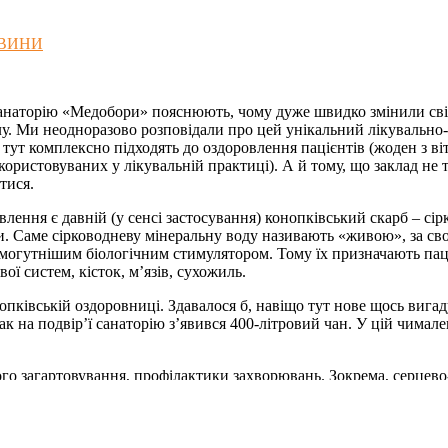
ВИНИ
санаторію «Медобори» пояснюють, чому дуже швидко змінили свій
. Ми неодноразово розповідали про цей унікальний лікувально-п
тут комплексно підходять до оздоровлення пацієнтів (жоден з ві
ористовуваних у лікувальній практиці). А й тому, що заклад не т
тися.
лення є давній (у сенсі застосування) конопківський скарб – сі
ти. Саме сірководневу мінеральну воду називають «живою», за св
 наймогутнішим біологічним стимулятором. Тому їх призначають па
ї систем, кісток, м’язів, сухожиль.
опківській оздоровниці. Здавалося б, навіщо тут нове щось вига
ак на подвір’ї санаторію з’явився 400-літровий чан. У цій чима
го загартовування, профілактики захворювань. Зокрема, серцево-
. Але сірководнева має набагато інтенсивніший вплив. Вона полі
 залоз, підвищує опірність організму. Чан на просто неба – свого