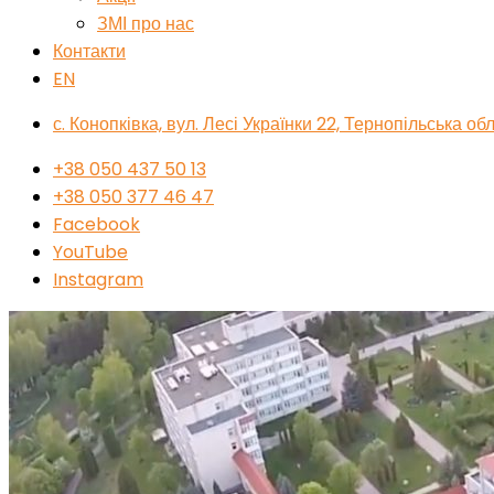
ЗМІ про нас
Контакти
EN
с. Конопківка, вул. Лесі Українки 22, Тернопільська о
+38 050 437 50 13
+38 050 377 46 47
Facebook
YouTube
Instagram