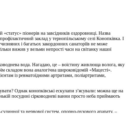
 «статус» піонерів на завсідників оздоровниці. Назва
рофілактичний заклад у тернопільському селі Конопківка. І
тчизняних і багатьох закордонних санаторіїв не може
ільки вижив у вельми непрості часи на світанку нашої
рководнева вода. Нагадаю, це – воістину живлюща волога, яку
оїм складом вона аналогічна широковідомій «Мацесті».
цієнтам із ревматоїдними артритами, поліартритами,
дувати? Однак конопківські ескулапи з’ясували: можна ще на
ленькій посудині сірководневі ванни просто неба приймають
судинної та нервової систем, опорно-рухового апарату, –
пшує обмінні, біохімічні процеси, активізує роботу
 роду стрес для організму. Але на відміну від негативних