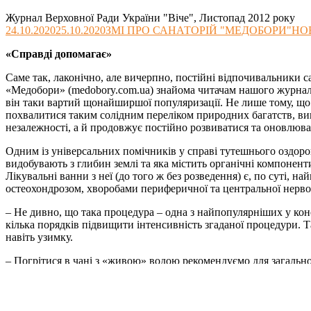
Журнал Верховної Ради України "Віче", Листопад 2012 року
24.10.2020
25.10.2020
ЗМІ ПРО САНАТОРІЙ "МЕДОБОРИ"
НО
«Справді допомагає»
Саме так, лаконічно, але вичерпно, постійні відпочивальники 
«Медобори» (medobory.com.ua) знайома читачам нашого журналу
він таки вартий щонайширшої популяризації. Не лише тому, що 
похвалитися таким солідним переліком природних багатств, вик
незалежності, а й продовжує постійно розвиватися та оновлюва
Одним із універсальних помічників у справі тутешнього оздоров
видобувають з глибин землі та яка містить органічні компонен
Лікувальні ванни з неї (до того ж без розведення) є, по суті,
остеохондрозом, хворобами периферичної та центральної нервово
– Не дивно, що така процедура – одна з найпопулярніших у кон
кілька порядків підвищити інтенсивність згаданої процедури. Т
навіть узимку.
– Погрітися в чані з «живою» водою рекомендуємо для загально
пояснює
головний лікар «Медоборів» Василь МАРТИНЮК
.
Просто неба корисними були б навіть ванни зі звичайною водою
ендокринних, щитовидної, підшлункової, надниркових і статевих