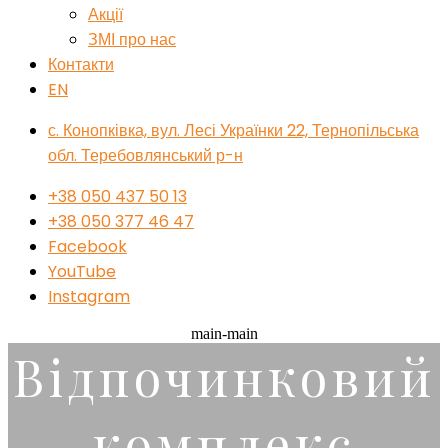
Акції
ЗМІ про нас
Контакти
EN
с. Конопківка, вул. Лесі Українки 22, Тернопільська
обл. Теребовлянський р-н
+38 050 437 50 13
+38 050 377 46 47
Facebook
YouTube
Instagram
main-main
Відпочинковий
комплекс