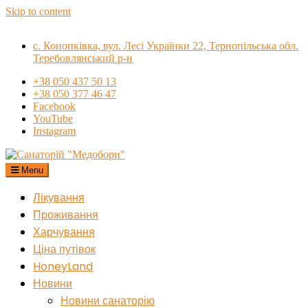
Skip to content
с. Конопківка, вул. Лесі Українки 22, Тернопільська обл.
Теребовлянський р-н
+38 050 437 50 13
+38 050 377 46 47
Facebook
YouTube
Instagram
Menu
Санаторій "Медобори"
Лікування
Проживання
Харчування
Ціна путівок
HoneyLand
Новини
Новини санаторію