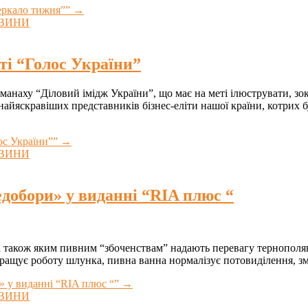
зеркало тижня””
→
ВИНИ
ті “Голос України”
манаху “Діловий імідж України”, що має на меті ілюструвати, зо
 найяскравіших представників бізнес-еліти нашої країни, котрих
ос України””
→
ВИНИ
едобори» у виданні “RIA плюс “
а також яким пивним “збоченствам” надають перевагу тернополя
ращує роботу шлунка, пивна ванна нормалізує потовиділення, зм
» у виданні “RIA плюс “”
→
ВИНИ