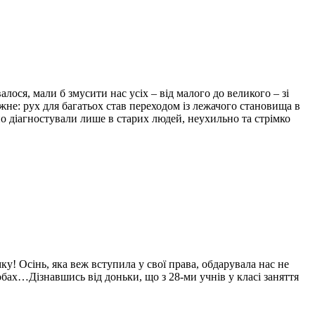
ося, мали б змусити нас усіх – від малого до великого – зі
жне: рух для багатьох став переходом із лежачого становища в
нено діагностували лише в старих людей, неухильно та стрімко
ку! Осінь, яка веж вступила у свої права, обдарувала нас не
ах…Дізнавшись від доньки, що з 28-ми учнів у класі заняття