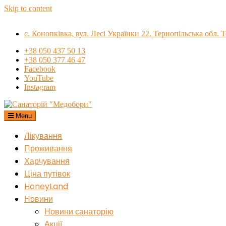
Skip to content
с. Конопківка, вул. Лесі Українки 22, Тернопільська обл.
+38 050 437 50 13
+38 050 377 46 47
Facebook
YouTube
Instagram
Menu
Санаторій "Медобори"
Лікування
Проживання
Харчування
Ціна путівок
HoneyLand
Новини
Новини санаторію
Акції