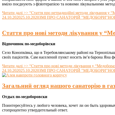
вміло поєднують з фізіотерапією та новими лікувальними методи
Читати далі >>
“Стаття про нетрадиційні методи лікування у 
24.10.2020
25.10.2020
ЗМІ ПРО САНАТОРІЙ "МЕДОБОРИ"
НО
Стаття про нові методи лікування у 
Відпочинок по-медоборівски
Село Конопківка, що в Теребовлянському районі на Тернопільщи
своїх пацієнтів. Сам населений пункт носить ім’я барона Яна 
Читати далі >>
“Стаття про нові методи лікування у “Медобо
24.10.2020
25.10.2020
ЗМІ ПРО САНАТОРІЙ "МЕДОБОРИ"
НО
Загальний огляд нашого санаторію в га
Отдых по-медоборовски
Поинтересуйтесь у любого человека, хочет ли он быть здоровы
стопроцентно утвердительный ответ.