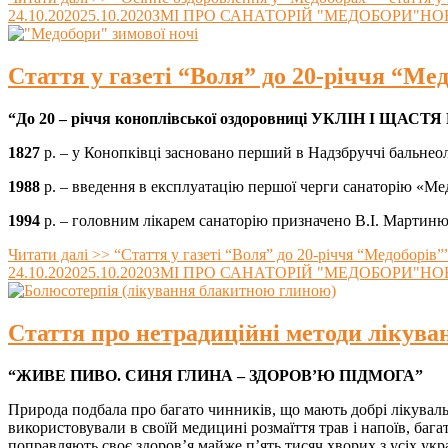
24.10.2020
25.10.2020
ЗМІ ПРО САНАТОРІЙ "МЕДОБОРИ"
НО
Стаття у газеті “Воля” до 20-річчя “Ме
“До 20 – річчя коноплівської оздоровниці УКЛІН І 
1827
р. – у Конопківці засновано перший в Надзбруччі бальнео
1988
р. – введення в експлуатацію першої черги санаторію «М
1994
р. – головним лікарем санаторію призначено В.І. Мартин
Читати далі >>
“Стаття у газеті “Воля” до 20-річчя “Медоборів”
24.10.2020
25.10.2020
ЗМІ ПРО САНАТОРІЙ "МЕДОБОРИ"
НО
Стаття про нетрадиційні методи лікува
“ЖИВЕ ПИВО. СИНЯ ГЛИНА – ЗДОРОВ’Ю ПІДМОГА”
Природа подбала про багато чинників, що мають добрі лікувальн
використовували в своїй медицині розмаїття трав і напоїв, баг
поправляють своє здоров’я майже п’ять тисяч хворих з усіх укр