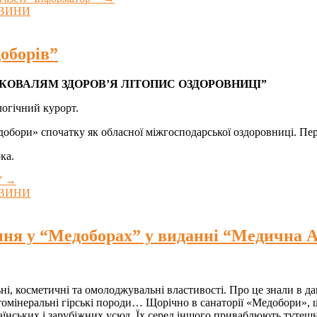
ВИНИ
доборів”
ЩАСТЯ КОВАЛЯМ ЗДОРОВ’Я ЛІТОПИС ОЗДОРОВНИЦІ”
логічний курорт.
едобори» спочатку як обласної міжгосподарської оздоровниці. 
юка.
”
→
ВИНИ
ння у “Медоборах” у виданні “Медична 
і, косметичні та омолоджувальні властивості. Про це знали в дав
атомінеральні гірські породи… Щорічно в санаторії «Медобори», 
аїнських і зарубіжних усюд. Їх серед іншого приваблюють тутешні