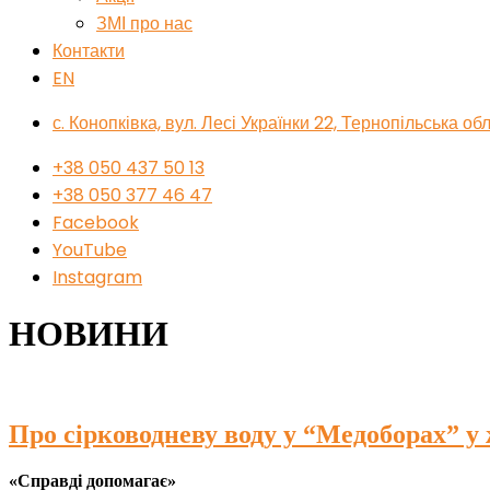
ЗМІ про нас
Контакти
EN
с. Конопківка, вул. Лесі Українки 22, Тернопільська о
+38 050 437 50 13
+38 050 377 46 47
Facebook
YouTube
Instagram
НОВИНИ
Про сірководневу воду у “Медоборах” у
«Справді допомагає»