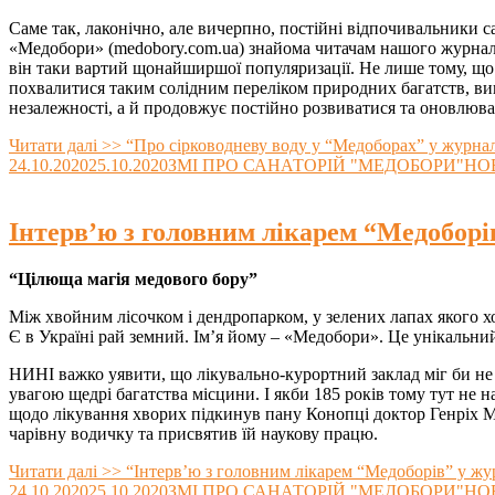
Саме так, лаконічно, але вичерпно, постійні відпочивальники 
«Медобори» (medobory.com.ua) знайома читачам нашого журналу
він таки вартий щонайширшої популяризації. Не лише тому, що 
похвалитися таким солідним переліком природних багатств, вик
незалежності, а й продовжує постійно розвиватися та оновлюва
Читати далі >>
“Про сірководневу воду у “Медоборах” у журнал
24.10.2020
25.10.2020
ЗМІ ПРО САНАТОРІЙ "МЕДОБОРИ"
НО
Інтерв’ю з головним лікарем “Медоборі
“Цілюща магія медового бору”
Між хвойним лісочком і дендропарком, у зелених лапах якого хо
Є в Україні рай земний. Ім’я йому – «Медобори». Це унікальни
НИНІ важко уявити, що лікувально-курортний заклад міг би не 
увагою щедрі багатства місцини. І якби 185 років тому тут не
щодо лікування хворих підкинув пану Конопці доктор Генріх Моси
чарівну водичку та присвятив їй наукову працю.
Читати далі >>
“Інтерв’ю з головним лікарем “Медоборів” у жу
24.10.2020
25.10.2020
ЗМІ ПРО САНАТОРІЙ "МЕДОБОРИ"
НО