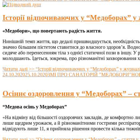
Історії відпочиваючих у “Медоборах” у
«Медобори», що повертають радість життя.
Нинішній темп життя, що дедалі пришвидшується, необхідність п
значно більшим пієтетом ставитися до власного здоров’я. Водн
сидяче або перенесенням тіла з однієї статичної пози в іншу. У
молодшають. Ідеться, зокрема, про різноманітні захворювання хр
Читати далі >>
“Історії відпочиваючих у “Медоборах” у журнал
24.10.2020
25.10.2020
ЗМІ ПРО САНАТОРІЙ "МЕДОБОРИ"
НО
Осіннє оздоровлення у “Медоборах” – ст
“Медова осінь у Медоборах”
«На відміну від більшості оздоровчих закладів, де комфортно ли
лише щедрим урожаєм, а й різноманітними гострими респіратор
відвідують лише 11, я прийняла рішення провести кілька тижні
Читати далі >>
“Осіннє оздоровлення у “Медоборах” – стаття у 