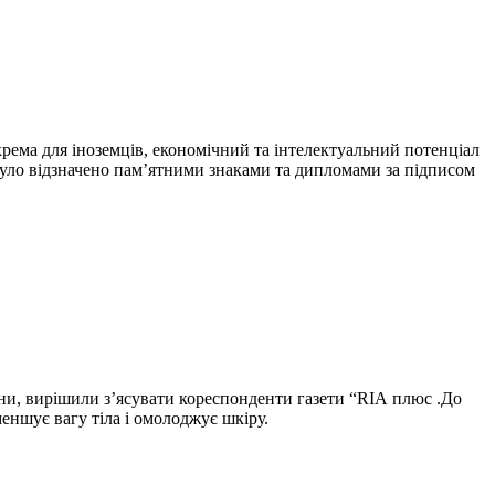
крема для іноземців, економічний та інтелектуальний потенціал
 було відзначено пам’ятними знаками та дипломами за підписом
ни, вирішили з’ясувати кореспонденти газети “RІА плюс .До
еншує вагу тіла і омолоджує шкіру.