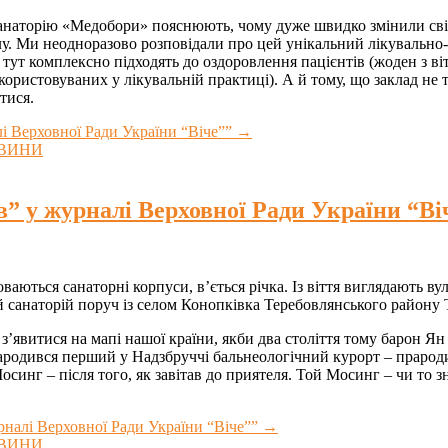
санаторію «Медобори» пояснюють, чому дуже швидко змінили свій
. Ми неодноразово розповідали про цей унікальний лікувально-п
тут комплексно підходять до оздоровлення пацієнтів (жоден з ві
ористовуваних у лікувальній практиці). А й тому, що заклад не т
тися.
і Верховної Ради України “Віче””
→
ВИНИ
в” у журналі Верховної Ради України “Ві
ваються санаторні корпуси, в’ється річка. Із віття виглядають ву
й санаторій поруч із селом Конопківка Теребовлянського району 
з’явитися на мапі нашої країни, якби два століття тому барон Я
 народився перший у Надзбруччі бальнеологічний курорт – праро
нг – після того, як завітав до приятеля. Той Мосинг – чи то зні
рналі Верховної Ради України “Віче””
→
ВИНИ