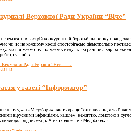
 журналі Верховної Ради України “Віче”
еремагати в гострій конкурентній боротьбі на ринку праці, здавал
очас чи не на кожному кроці спостерігаємо діаметрально протиле
 результаті й маємо те, що маємо: недуги, які раніше лікарі впев
ебта, суглобів.
і Верховної Ради України “Віче””
→
ВИНИ
аття у газеті “Інформатор”
ше влітку, – в «Медобори» навіть краще їхати восени, а то й ваим
ними вірусними інфекціями, кашлем, нежиттю, ломотою в суглоб
в якнайдалі від інфекції. А найкраще – в «Медоборах»
газеті “Інформатор””
→