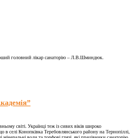
Перший головний лікар санаторію – Л.В.Шминдюк.
Академія”
ньому світі. Українці теж із сивих віків широко
що в селі Конопківка Теребовлянського району на Тернопіллі,
 мінеральні води та торфові грязі, які працівники санаторію