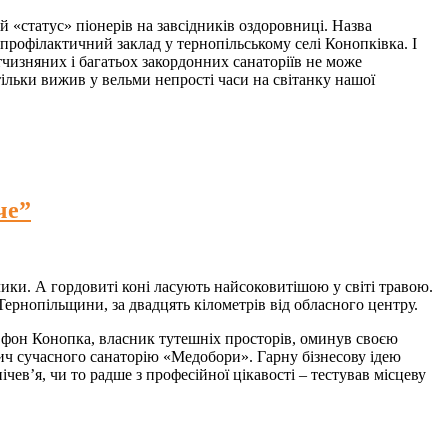
 «статус» піонерів на завсідників оздоровниці. Назва
рофілактичний заклад у тернопільському селі Конопківка. І
тчизняних і багатьох закордонних санаторіїв не може
ільки вижив у вельми непрості часи на світанку нашої
че”
лики. А гордовиті коні ласують найсоковитішою у світі травою.
Тернопільщини, за двадцять кілометрів від обласного центру.
н фон Конопка, власник тутешніх просторів, оминув своєю
дич сучасного санаторію «Медобори». Гарну бізнесову ідею
чев’я, чи то радше з професійної цікавості – тестував місцеву