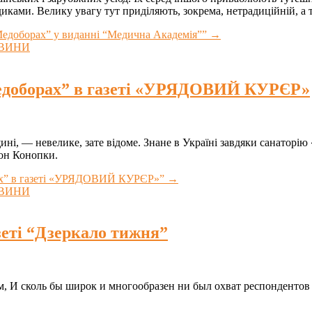
ками. Велику увагу тут приділяють, зокрема, нетрадиційній, а т
“Медоборах” у виданні “Медична Академія””
→
ВИНИ
“Медоборах” в газеті «УРЯДОВИЙ КУРЄР»
ні, — невелике, зате відоме. Знане в Україні завдяки санаторію
фон Конопки.
рах” в газеті «УРЯДОВИЙ КУРЄР»”
→
ВИНИ
зеті “Дзеркало тижня”
м, И сколь бы широк и многообразен ни был охват респондентов