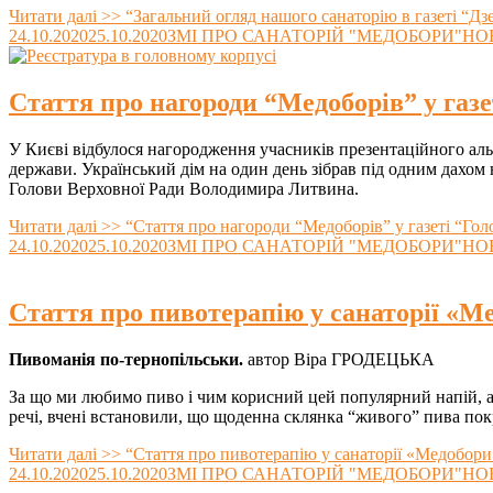
Читати далі >>
“Загальний огляд нашого санаторію в газеті “Д
24.10.2020
25.10.2020
ЗМІ ПРО САНАТОРІЙ "МЕДОБОРИ"
НО
Стаття про нагороди “Медоборів” у газе
У Києві відбулося нагородження учасників презентаційного аль
держави. Український дім на один день зібрав під одним дахом
Голови Верховної Ради Володимира Литвина.
Читати далі >>
“Стаття про нагороди “Медоборів” у газеті “Гол
24.10.2020
25.10.2020
ЗМІ ПРО САНАТОРІЙ "МЕДОБОРИ"
НО
Стаття про пивотерапію у санаторії «М
Пивоманія по-тернопільськи.
автор Віра ГРОДЕЦЬКА
За що ми любимо пиво і чим корисний цей популярний напій, 
речі, вчені встановили, що щоденна склянка “живого” пива пок
Читати далі >>
“Стаття про пивотерапію у санаторії «Медобори
24.10.2020
25.10.2020
ЗМІ ПРО САНАТОРІЙ "МЕДОБОРИ"
НО